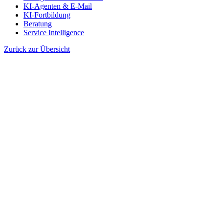
KI-Agenten & E-Mail
KI-Fortbildung
Beratung
Service Intelligence
Zurück zur Übersicht
Gemeinsam entwickeln wir Ihre Lösung...
Kontaktieren Sie uns jetzt ›
Standorte
Hamburg