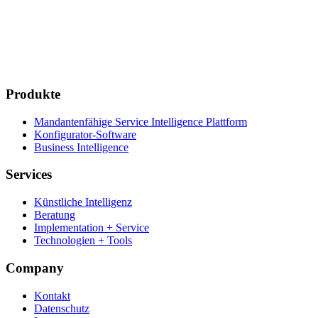
Burchardstraße 22
20095 Hamburg
Deutschland
Baden-Württemberg
Rosenfelder Str. 35
72336 Balingen
Deutschland
Produkte
Mandantenfähige Service Intelligence Plattform
Konfigurator-Software
Business Intelligence
Services
Künstliche Intelligenz
Beratung
Implementation + Service
Technologien + Tools
Company
Kontakt
Datenschutz